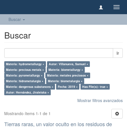
Camb
naveg
Buscar
Buscar
Ir
Materia: hydrometallurgy ×
Autor: Villanueva, Samuel ×
Materia: precious metals ×
Materia: biometallurgy ×
Materia: pyrometallurgy ×
Materia: metales preciosos ×
Materia: hidrometalurgia ×
Materia: biometalurgia ×
Materia: dangerous substances ×
Fecha: 2019 ×
Has File(s): true ×
Autor: Hernández, Jiraleiska ×
Mostrar filtros avanzados
Mostrando ítems 1-1 de 1
Tierras raras, un valor oculto en los residuos de