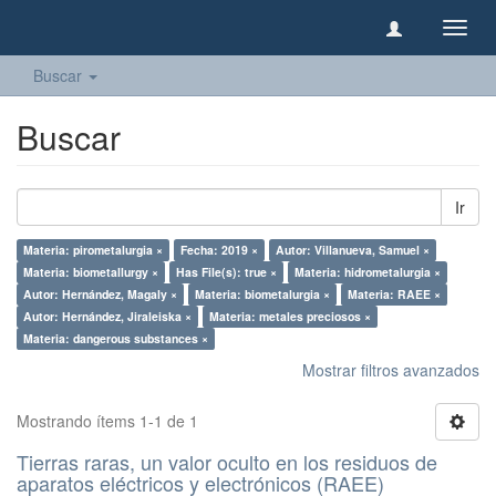
Camb
naveg
Buscar
Buscar
Ir
Materia: pirometalurgia ×
Fecha: 2019 ×
Autor: Villanueva, Samuel ×
Materia: biometallurgy ×
Has File(s): true ×
Materia: hidrometalurgia ×
Autor: Hernández, Magaly ×
Materia: biometalurgia ×
Materia: RAEE ×
Autor: Hernández, Jiraleiska ×
Materia: metales preciosos ×
Materia: dangerous substances ×
Mostrar filtros avanzados
Mostrando ítems 1-1 de 1
Tierras raras, un valor oculto en los residuos de
aparatos eléctricos y electrónicos (RAEE)