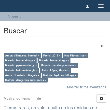
Camb
naveg
Buscar
Buscar
Ir
Autor: Villanueva, Samuel ×
Fecha: 2019 ×
Has File(s): true ×
Materia: biometallurgy ×
Materia: biometalurgia ×
Materia: pyrometallurgy ×
Materia: metales preciosos ×
Materia: hidrometalurgia ×
Autor: López, Maybel ×
Autor: Hernández, Magaly ×
Materia: hydrometallurgy ×
Materia: dangerous substances ×
Mostrar filtros avanzados
Mostrando ítems 1-1 de 1
Tierras raras, un valor oculto en los residuos de