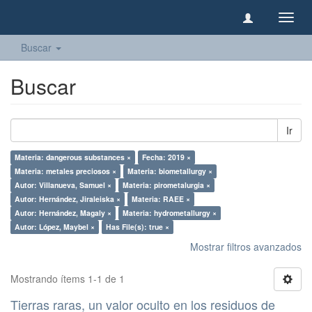
Camb
naveg
Buscar
Buscar
Ir
Materia: dangerous substances ×
Fecha: 2019 ×
Materia: metales preciosos ×
Materia: biometallurgy ×
Autor: Villanueva, Samuel ×
Materia: pirometalurgia ×
Autor: Hernández, Jiraleiska ×
Materia: RAEE ×
Autor: Hernández, Magaly ×
Materia: hydrometallurgy ×
Autor: López, Maybel ×
Has File(s): true ×
Mostrar filtros avanzados
Mostrando ítems 1-1 de 1
Tierras raras, un valor oculto en los residuos de