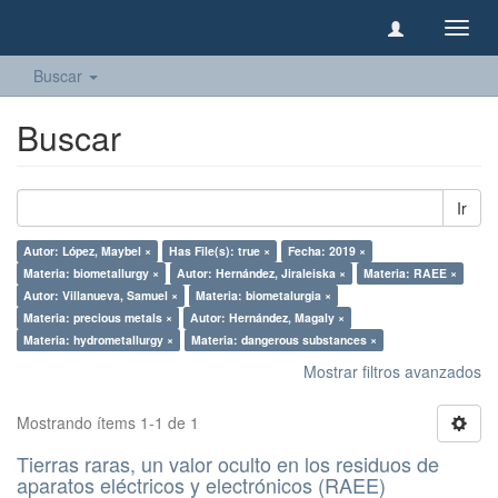
Camb
naveg
Buscar
Buscar
Ir
Autor: López, Maybel ×
Has File(s): true ×
Fecha: 2019 ×
Materia: biometallurgy ×
Autor: Hernández, Jiraleiska ×
Materia: RAEE ×
Autor: Villanueva, Samuel ×
Materia: biometalurgia ×
Materia: precious metals ×
Autor: Hernández, Magaly ×
Materia: hydrometallurgy ×
Materia: dangerous substances ×
Mostrar filtros avanzados
Mostrando ítems 1-1 de 1
Tierras raras, un valor oculto en los residuos de
aparatos eléctricos y electrónicos (RAEE)