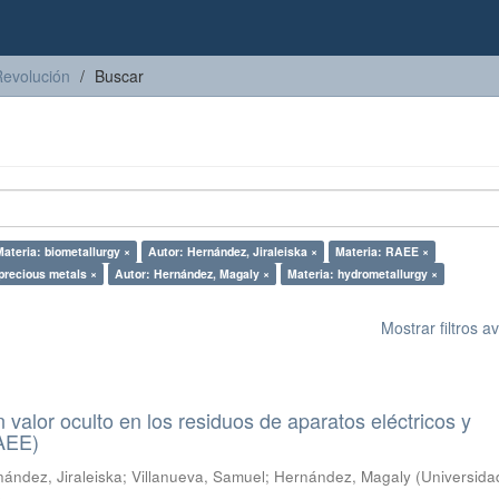
Revolución
Buscar
Materia: biometallurgy ×
Autor: Hernández, Jiraleiska ×
Materia: RAEE ×
precious metals ×
Autor: Hernández, Magaly ×
Materia: hydrometallurgy ×
Mostrar filtros 
n valor oculto en los residuos de aparatos eléctricos y
RAEE)
ández, Jiraleiska
;
Villanueva, Samuel
;
Hernández, Magaly
(
Universida