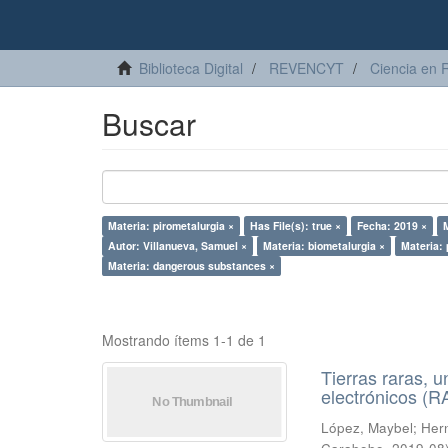
Biblioteca Digital
REVENCYT
Ciencia en 
Buscar
Materia: pirometalurgia ×
Has File(s): true ×
Fecha: 2019 ×
Autor: Villanueva, Samuel ×
Materia: biometalurgia ×
Materia: 
Materia: dangerous substances ×
Mostrando ítems 1-1 de 1
Tierras raras, u
electrónicos (
López, Maybel
;
Hern