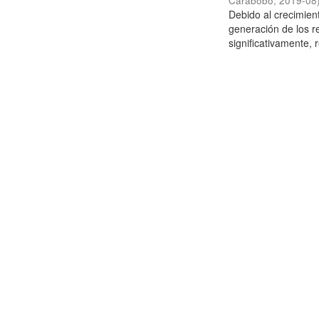
Carabobo
,
2019-08
Debido al crecimien
generación de los r
significativamente,