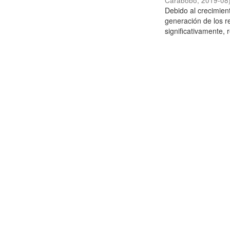
Carabobo
,
2019-08
Debido al crecimien
generación de los r
significativamente,