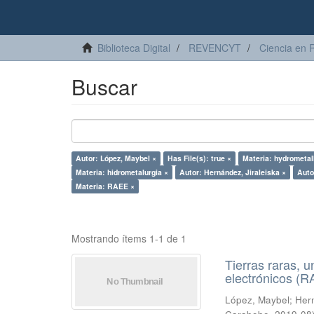
Biblioteca Digital
REVENCYT
Ciencia en 
Buscar
Autor: López, Maybel ×
Has File(s): true ×
Materia: hydrometal
Materia: hidrometalurgia ×
Autor: Hernández, Jiraleiska ×
Auto
Materia: RAEE ×
Mostrando ítems 1-1 de 1
Tierras raras, u
electrónicos (
López, Maybel
;
Hern