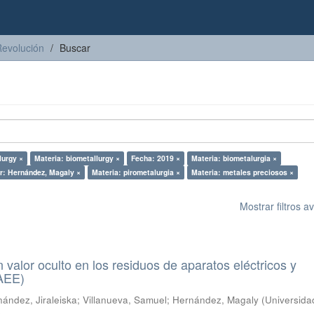
Revolución
Buscar
lurgy ×
Materia: biometallurgy ×
Fecha: 2019 ×
Materia: biometalurgia ×
r: Hernández, Magaly ×
Materia: pirometalurgia ×
Materia: metales preciosos ×
Mostrar filtros 
n valor oculto en los residuos de aparatos eléctricos y
RAEE)
ández, Jiraleiska
;
Villanueva, Samuel
;
Hernández, Magaly
(
Universida