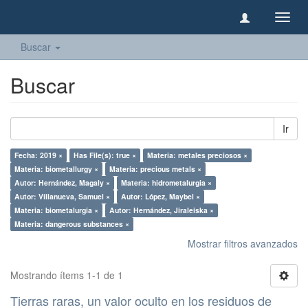
Camb
naveg
Buscar
Buscar
Ir
Fecha: 2019 ×
Has File(s): true ×
Materia: metales preciosos ×
Materia: biometallurgy ×
Materia: precious metals ×
Autor: Hernández, Magaly ×
Materia: hidrometalurgia ×
Autor: Villanueva, Samuel ×
Autor: López, Maybel ×
Materia: biometalurgia ×
Autor: Hernández, Jiraleiska ×
Materia: dangerous substances ×
Mostrar filtros avanzados
Mostrando ítems 1-1 de 1
Tierras raras, un valor oculto en los residuos de