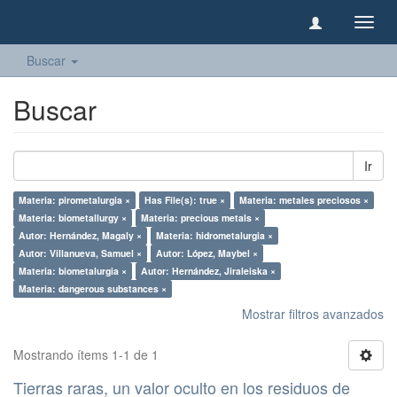
Camb
naveg
Buscar
Buscar
Ir
Materia: pirometalurgia ×
Has File(s): true ×
Materia: metales preciosos ×
Materia: biometallurgy ×
Materia: precious metals ×
Autor: Hernández, Magaly ×
Materia: hidrometalurgia ×
Autor: Villanueva, Samuel ×
Autor: López, Maybel ×
Materia: biometalurgia ×
Autor: Hernández, Jiraleiska ×
Materia: dangerous substances ×
Mostrar filtros avanzados
Mostrando ítems 1-1 de 1
Tierras raras, un valor oculto en los residuos de