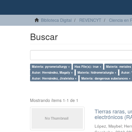
Biblioteca Digital
REVENCYT
Ciencia en 
Buscar
Materia: pyrometallurgy ×
Has File(s): true ×
Materia: metales
Autor: Hernández, Magaly ×
Materia: hidrometalurgia ×
Autor: 
Autor: Hernández, Jiraleiska ×
Materia: dangerous substances ×
Mostrando ítems 1-1 de 1
Tierras raras, u
electrónicos (
López, Maybel
;
Hern