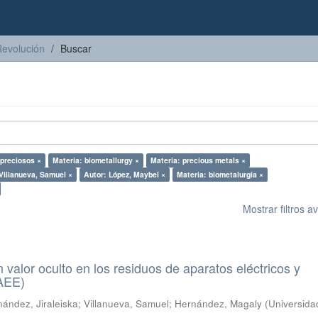
Revolución
Buscar
 preciosos ×
Materia: biometallurgy ×
Materia: precious metals ×
Villanueva, Samuel ×
Autor: López, Maybel ×
Materia: biometalurgia ×
Mostrar filtros 
n valor oculto en los residuos de aparatos eléctricos y
RAEE)
ández, Jiraleiska
;
Villanueva, Samuel
;
Hernández, Magaly
(
Universida