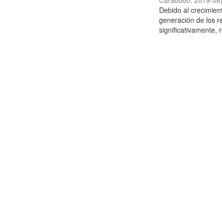
Carabobo
,
2019-08
Debido al crecimien
generación de los r
significativamente,