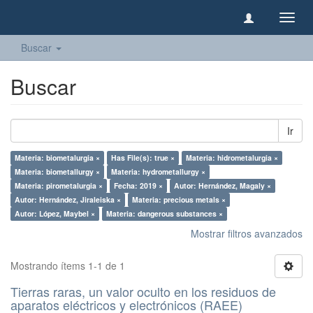
Camb
naveg
Buscar
Buscar
Ir
Materia: biometalurgia ×
Has File(s): true ×
Materia: hidrometalurgia ×
Materia: biometallurgy ×
Materia: hydrometallurgy ×
Materia: pirometalurgia ×
Fecha: 2019 ×
Autor: Hernández, Magaly ×
Autor: Hernández, Jiraleiska ×
Materia: precious metals ×
Autor: López, Maybel ×
Materia: dangerous substances ×
Mostrar filtros avanzados
Mostrando ítems 1-1 de 1
Tierras raras, un valor oculto en los residuos de
aparatos eléctricos y electrónicos (RAEE)