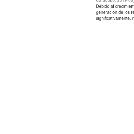
Carabobo
,
2019-08
Debido al crecimien
generación de los r
significativamente,