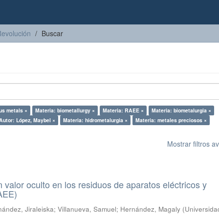
Revolución
Buscar
us metals ×
Materia: biometallurgy ×
Materia: RAEE ×
Materia: biometalurgia ×
Autor: López, Maybel ×
Materia: hidrometalurgia ×
Materia: metales preciosos ×
Mostrar filtros 
n valor oculto en los residuos de aparatos eléctricos y
RAEE)
ández, Jiraleiska
;
Villanueva, Samuel
;
Hernández, Magaly
(
Universida