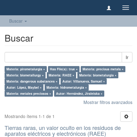
Camb
naveg
Buscar
Buscar
Ir
Materia: pirometalurgia ×
Has File(s): true ×
Materia: precious metals ×
Materia: biometallurgy ×
Materia: RAEE ×
Materia: biometalurgia ×
Materia: dangerous substances ×
Autor: Villanueva, Samuel ×
Autor: López, Maybel ×
Materia: hidrometalurgia ×
Materia: metales preciosos ×
Autor: Hernández, Jiraleiska ×
Mostrar filtros avanzados
Mostrando ítems 1-1 de 1
Tierras raras, un valor oculto en los residuos de
aparatos eléctricos y electrónicos (RAEE)