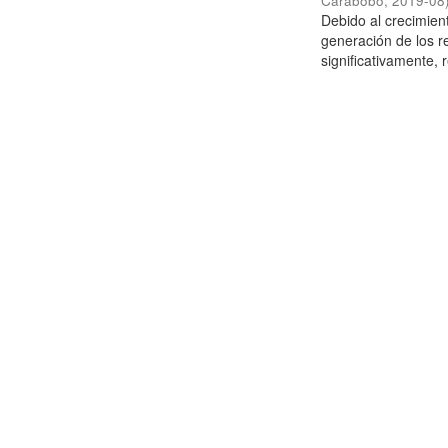
Carabobo
,
2019-08
Debido al crecimien
generación de los r
significativamente,