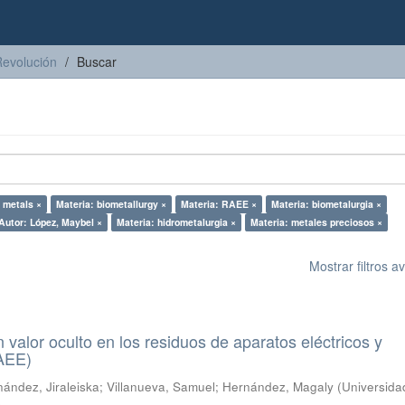
Revolución
Buscar
 metals ×
Materia: biometallurgy ×
Materia: RAEE ×
Materia: biometalurgia ×
Autor: López, Maybel ×
Materia: hidrometalurgia ×
Materia: metales preciosos ×
Mostrar filtros 
n valor oculto en los residuos de aparatos eléctricos y
RAEE)
ández, Jiraleiska
;
Villanueva, Samuel
;
Hernández, Magaly
(
Universida