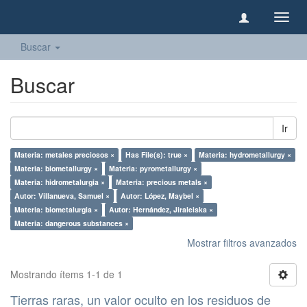
Camb
naveg
Buscar
Buscar
Ir
Materia: metales preciosos ×
Has File(s): true ×
Materia: hydrometallurgy ×
Materia: biometallurgy ×
Materia: pyrometallurgy ×
Materia: hidrometalurgia ×
Materia: precious metals ×
Autor: Villanueva, Samuel ×
Autor: López, Maybel ×
Materia: biometalurgia ×
Autor: Hernández, Jiraleiska ×
Materia: dangerous substances ×
Mostrar filtros avanzados
Mostrando ítems 1-1 de 1
Tierras raras, un valor oculto en los residuos de