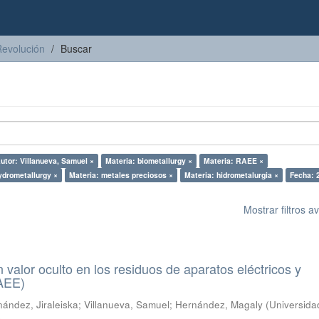
Revolución
Buscar
utor: Villanueva, Samuel ×
Materia: biometallurgy ×
Materia: RAEE ×
ydrometallurgy ×
Materia: metales preciosos ×
Materia: hidrometalurgia ×
Fecha: 
Mostrar filtros 
n valor oculto en los residuos de aparatos eléctricos y
RAEE)
ández, Jiraleiska
;
Villanueva, Samuel
;
Hernández, Magaly
(
Universida