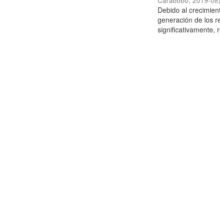
Carabobo
,
2019-08
Debido al crecimien
generación de los r
significativamente,