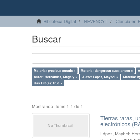
Biblioteca Digital
REVENCYT
Ciencia en 
Buscar
Materia: precious metals ×
Materia: dangerous substances ×
A
Autor: Hernández, Magaly ×
Autor: López, Maybel ×
Materia: h
Has File(s): true ×
Mostrando ítems 1-1 de 1
Tierras raras, u
electrónicos (
López, Maybel
;
Hern