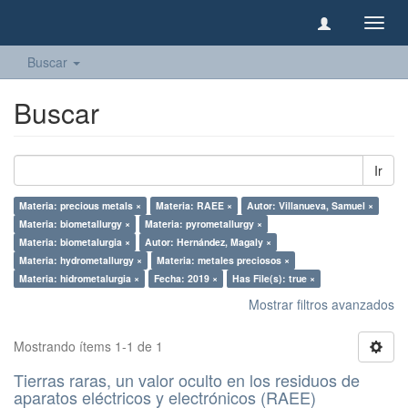
Camb
naveg
Buscar
Buscar
Ir
Materia: precious metals ×
Materia: RAEE ×
Autor: Villanueva, Samuel ×
Materia: biometallurgy ×
Materia: pyrometallurgy ×
Materia: biometalurgia ×
Autor: Hernández, Magaly ×
Materia: hydrometallurgy ×
Materia: metales preciosos ×
Materia: hidrometalurgia ×
Fecha: 2019 ×
Has File(s): true ×
Mostrar filtros avanzados
Mostrando ítems 1-1 de 1
Tierras raras, un valor oculto en los residuos de
aparatos eléctricos y electrónicos (RAEE)