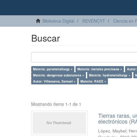
Biblioteca Digital
REVENCYT
Ciencia en 
Buscar
Materia: pyrometallurgy ×
Materia: metales preciosos ×
Autor:
Materia: dangerous substances ×
Materia: hydrometallurgy ×
M
Autor: Villanueva, Samuel ×
Materia: RAEE ×
Mostrando ítems 1-1 de 1
Tierras raras, u
electrónicos (
López, Maybel
;
Hern