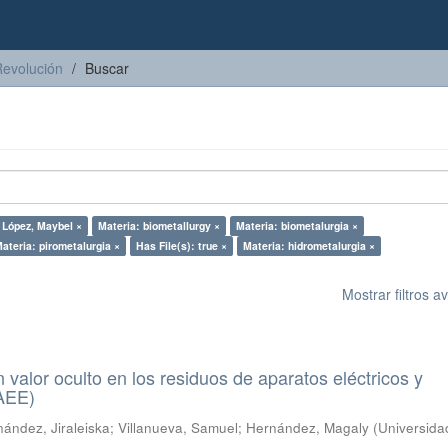
Revolución
Buscar
 López, Maybel ×
Materia: biometallurgy ×
Materia: biometalurgia ×
ateria: pirometalurgia ×
Has File(s): true ×
Materia: hidrometalurgia ×
Mostrar filtros 
n valor oculto en los residuos de aparatos eléctricos y
RAEE)
ández, Jiraleiska
;
Villanueva, Samuel
;
Hernández, Magaly
(
Universida