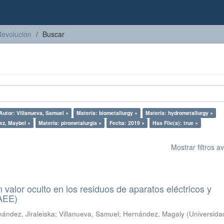
Revolución
Buscar
Autor: Villanueva, Samuel ×
Materia: biometallurgy ×
Materia: hydrometallurgy ×
ez, Maybel ×
Materia: pirometalurgia ×
Fecha: 2019 ×
Has File(s): true ×
Mostrar filtros 
n valor oculto en los residuos de aparatos eléctricos y
RAEE)
ández, Jiraleiska
;
Villanueva, Samuel
;
Hernández, Magaly
(
Universida