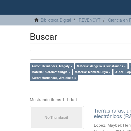
Biblioteca Digital
REVENCYT
Ciencia en 
Buscar
Autor: Hernández, Magaly ×
Materia: dangerous substances ×
Materia: hidrometalurgia ×
Materia: biometalurgia ×
Autor: Lóp
Autor: Hernández, Jiraleiska ×
Mostrando ítems 1-1 de 1
Tierras raras, u
electrónicos (
López, Maybel
;
Hern