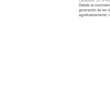
Carabobo
,
2019-08
Debido al crecimien
generación de los r
significativamente,