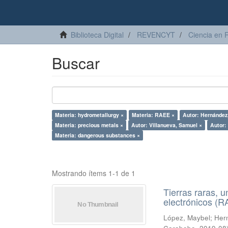
Biblioteca Digital
REVENCYT
Ciencia en 
Buscar
Materia: hydrometallurgy ×
Materia: RAEE ×
Autor: Hernández
Materia: precious metals ×
Autor: Villanueva, Samuel ×
Autor:
Materia: dangerous substances ×
Mostrando ítems 1-1 de 1
Tierras raras, u
electrónicos (
López, Maybel
;
Hern