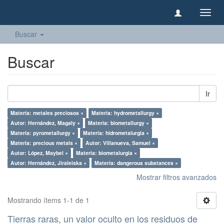
Camb
naveg
Buscar
Buscar
Ir
Materia: metales preciosos ×
Materia: hydrometallurgy ×
Autor: Hernández, Magaly ×
Materia: biometallurgy ×
Materia: pyrometallurgy ×
Materia: hidrometalurgia ×
Materia: precious metals ×
Autor: Villanueva, Samuel ×
Autor: López, Maybel ×
Materia: biometalurgia ×
Autor: Hernández, Jiraleiska ×
Materia: dangerous substances ×
Mostrar filtros avanzados
Mostrando ítems 1-1 de 1
Tierras raras, un valor oculto en los residuos de