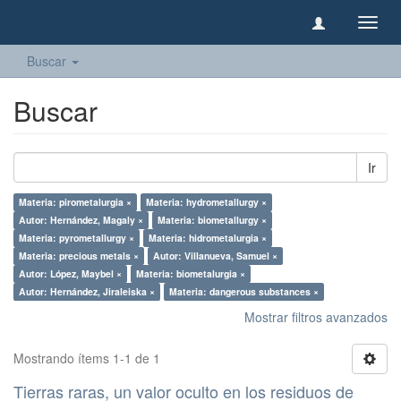
Camb
naveg
Buscar
Buscar
Ir
Materia: pirometalurgia ×
Materia: hydrometallurgy ×
Autor: Hernández, Magaly ×
Materia: biometallurgy ×
Materia: pyrometallurgy ×
Materia: hidrometalurgia ×
Materia: precious metals ×
Autor: Villanueva, Samuel ×
Autor: López, Maybel ×
Materia: biometalurgia ×
Autor: Hernández, Jiraleiska ×
Materia: dangerous substances ×
Mostrar filtros avanzados
Mostrando ítems 1-1 de 1
Tierras raras, un valor oculto en los residuos de