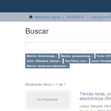
Biblioteca Digital
REVENCYT
Ciencia en 
Buscar
Materia: biometalurgia ×
Materia: pyrometallurgy ×
Fecha: 201
Autor: Villanueva, Samuel ×
Has File(s): true ×
Autor: Hernánde
Materia: dangerous substances ×
Mostrando ítems 1-1 de 1
Tierras raras, u
electrónicos (
López, Maybel
;
Hern