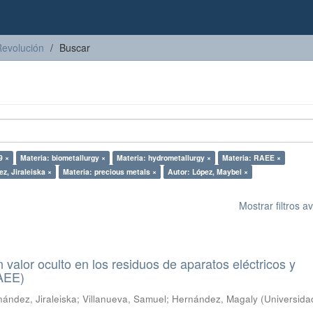
Revolución
Buscar
9 ×
Materia: biometallurgy ×
Materia: hydrometallurgy ×
Materia: RAEE ×
z, Jiraleiska ×
Materia: precious metals ×
Autor: López, Maybel ×
Mostrar filtros 
n valor oculto en los residuos de aparatos eléctricos y
RAEE)
ández, Jiraleiska
;
Villanueva, Samuel
;
Hernández, Magaly
(
Universida