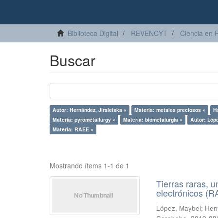
Biblioteca Digital
REVENCYT
Ciencia en 
Buscar
Autor: Hernández, Jiraleiska ×
Materia: metales preciosos ×
Ha
Materia: pyrometallurgy ×
Materia: biometalurgia ×
Autor: Lóp
Materia: RAEE ×
Mostrando ítems 1-1 de 1
Tierras raras, u
electrónicos (
López, Maybel
;
Hern