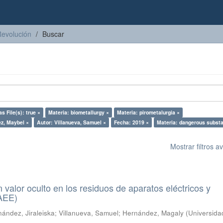
Revolución
Buscar
s File(s): true ×
Materia: biometallurgy ×
Materia: pirometalurgia ×
ez, Maybel ×
Autor: Villanueva, Samuel ×
Fecha: 2019 ×
Materia: dangerous subst
Mostrar filtros 
n valor oculto en los residuos de aparatos eléctricos y
RAEE)
ández, Jiraleiska
;
Villanueva, Samuel
;
Hernández, Magaly
(
Universida