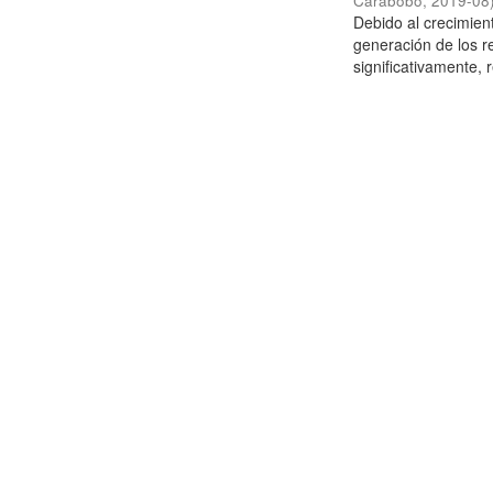
Carabobo
,
2019-08
Debido al crecimien
generación de los r
significativamente,