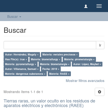
Camb
naveg
Buscar
Buscar
Ir
Autor: Hernández, Magaly ×
Materia: metales preciosos ×
Has File(s): true ×
Materia: biometallurgy ×
Materia: pirometalurgia ×
Materia: pyrometallurgy ×
Materia: biometalurgia ×
Autor: López, Maybel ×
Autor: Villanueva, Samuel ×
Fecha: 2019 ×
Materia: dangerous substances ×
Materia: RAEE ×
Mostrar filtros avanzados
Mostrando ítems 1-1 de 1
Tierras raras, un valor oculto en los residuos de
aparatos eléctricos y electrónicos (RAEE)