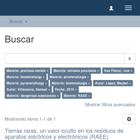
Camb
naveg
Buscar
Buscar
Ir
Materia: precious metals ×
Materia: metales preciosos ×
Has File(s): true ×
Materia: biometallurgy ×
Materia: pirometalurgia ×
Materia: pyrometallurgy ×
Materia: biometalurgia ×
Autor: López, Maybel ×
Autor: Villanueva, Samuel ×
Fecha: 2019 ×
Materia: dangerous substances ×
Materia: RAEE ×
Mostrar filtros avanzados
Mostrando ítems 1-1 de 1
Tierras raras, un valor oculto en los residuos de
aparatos eléctricos y electrónicos (RAEE)