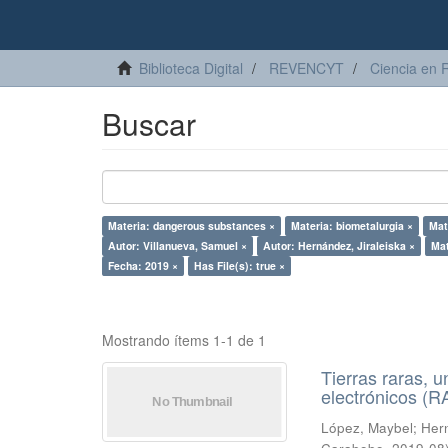
Biblioteca Digital
REVENCYT
Ciencia en 
Buscar
Materia: dangerous substances ×
Materia: biometalurgia ×
Mat
Autor: Villanueva, Samuel ×
Autor: Hernández, Jiraleiska ×
Mat
Fecha: 2019 ×
Has File(s): true ×
Mostrando ítems 1-1 de 1
Tierras raras, u
electrónicos (
López, Maybel
;
Hern