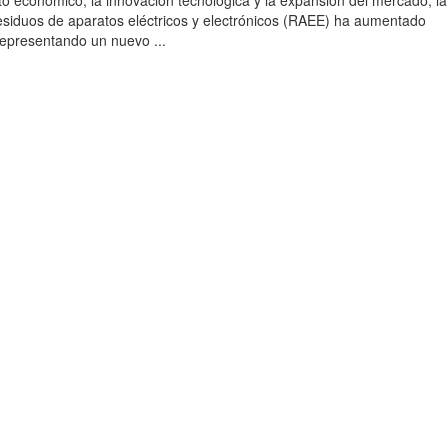
to económico, la innovación tecnológica y la expansión del mercado, la
esiduos de aparatos eléctricos y electrónicos (RAEE) ha aumentado
 representando un nuevo ...