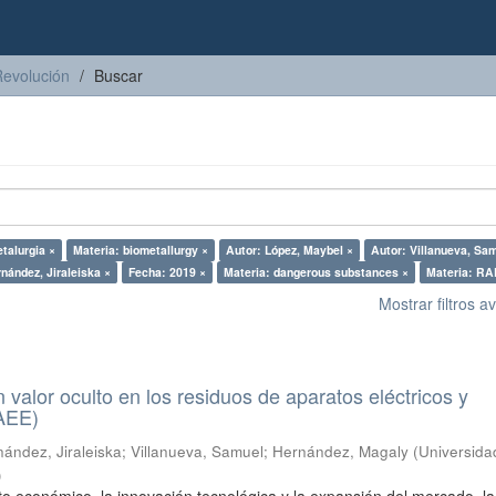
Revolución
Buscar
talurgia ×
Materia: biometallurgy ×
Autor: López, Maybel ×
Autor: Villanueva, Sa
nández, Jiraleiska ×
Fecha: 2019 ×
Materia: dangerous substances ×
Materia: RA
Mostrar filtros 
n valor oculto en los residuos de aparatos eléctricos y
RAEE)
ández, Jiraleiska
;
Villanueva, Samuel
;
Hernández, Magaly
(
Universida
)