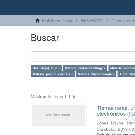
Biblioteca Digital
REVENCYT
Ciencia en 
Buscar
Has File(s): true ×
Materia: hydrometallurgy ×
Materia: hidrome
Materia: precious metals ×
Materia: biometalurgia ×
Autor: Her
Mostrando ítems 1-1 de 1
Tierras raras, u
electrónicos (
López, Maybel
;
Hern
Carabobo
,
2019-08