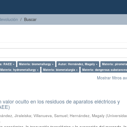
Revolución
Buscar
ia: RAEE ×
Materia: biometallurgy ×
Autor: Hernández, Magaly ×
Materia: pirometa
Materia: hydrometallurgy ×
Materia: biometalurgia ×
Materia: dangerous substances
Mostrar filtros 
n valor oculto en los residuos de aparatos eléctricos y
RAEE)
ández, Jiraleiska
;
Villanueva, Samuel
;
Hernández, Magaly
(
Universida
)