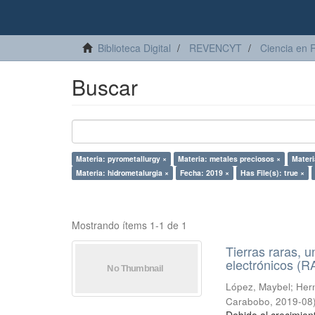
Biblioteca Digital
REVENCYT
Ciencia en 
Buscar
Materia: pyrometallurgy ×
Materia: metales preciosos ×
Mater
Materia: hidrometalurgia ×
Fecha: 2019 ×
Has File(s): true ×
Mostrando ítems 1-1 de 1
Tierras raras, u
electrónicos (
López, Maybel
;
Hern
Carabobo
,
2019-08