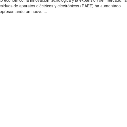
to económico, la innovación tecnológica y la expansión del mercado, la
esiduos de aparatos eléctricos y electrónicos (RAEE) ha aumentado
 representando un nuevo ...