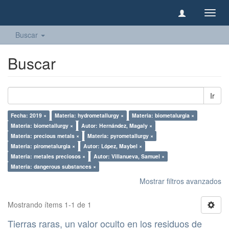
Camb
naveg
Buscar
Buscar
Ir
Fecha: 2019 ×
Materia: hydrometallurgy ×
Materia: biometalurgia ×
Materia: biometallurgy ×
Autor: Hernández, Magaly ×
Materia: precious metals ×
Materia: pyrometallurgy ×
Materia: pirometalurgia ×
Autor: López, Maybel ×
Materia: metales preciosos ×
Autor: Villanueva, Samuel ×
Materia: dangerous substances ×
Mostrar filtros avanzados
Mostrando ítems 1-1 de 1
Tierras raras, un valor oculto en los residuos de