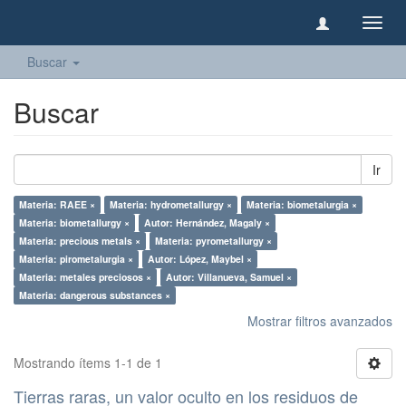
Camb
naveg
Buscar
Buscar
Ir
Materia: RAEE ×
Materia: hydrometallurgy ×
Materia: biometalurgia ×
Materia: biometallurgy ×
Autor: Hernández, Magaly ×
Materia: precious metals ×
Materia: pyrometallurgy ×
Materia: pirometalurgia ×
Autor: López, Maybel ×
Materia: metales preciosos ×
Autor: Villanueva, Samuel ×
Materia: dangerous substances ×
Mostrar filtros avanzados
Mostrando ítems 1-1 de 1
Tierras raras, un valor oculto en los residuos de