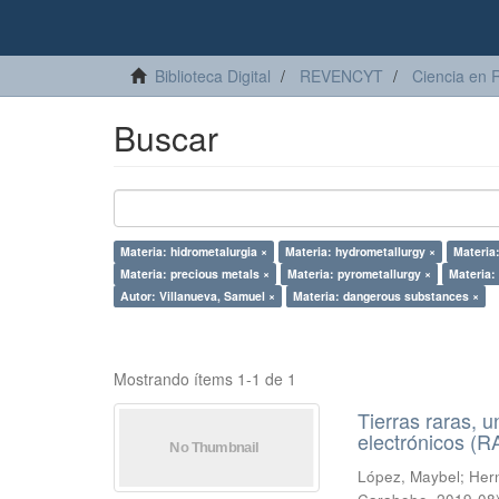
Biblioteca Digital
REVENCYT
Ciencia en 
Buscar
Materia: hidrometalurgia ×
Materia: hydrometallurgy ×
Materia:
Materia: precious metals ×
Materia: pyrometallurgy ×
Materia:
Autor: Villanueva, Samuel ×
Materia: dangerous substances ×
Mostrando ítems 1-1 de 1
Tierras raras, u
electrónicos (
López, Maybel
;
Hern