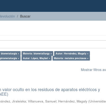
Revolución
Buscar
 biometalurgia ×
Materia: biometallurgy ×
Autor: Hernández, Magaly ×
 pirometalurgia ×
Autor: López, Maybel ×
Materia: metales preciosos ×
Mostrar filtros 
n valor oculto en los residuos de aparatos eléctricos y
RAEE)
ández, Jiraleiska
;
Villanueva, Samuel
;
Hernández, Magaly
(
Universida