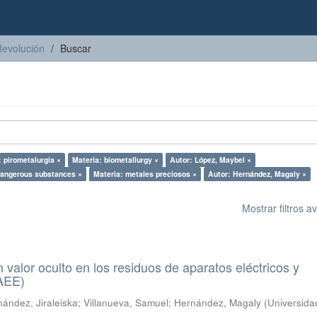
Revolución
Buscar
: pirometalurgia ×
Materia: biometallurgy ×
Autor: López, Maybel ×
dangerous substances ×
Materia: metales preciosos ×
Autor: Hernández, Magaly ×
Mostrar filtros 
n valor oculto en los residuos de aparatos eléctricos y
RAEE)
ández, Jiraleiska
;
Villanueva, Samuel
;
Hernández, Magaly
(
Universida