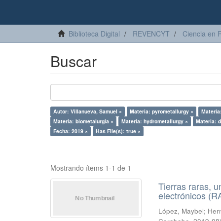
Biblioteca Digital
REVENCYT
Ciencia en 
Buscar
Autor: Villanueva, Samuel ×
Materia: pyrometallurgy ×
Materia
Materia: biometalurgia ×
Materia: hydrometallurgy ×
Materia: 
Fecha: 2019 ×
Has File(s): true ×
Mostrando ítems 1-1 de 1
Tierras raras, u
electrónicos (
López, Maybel
;
Hern