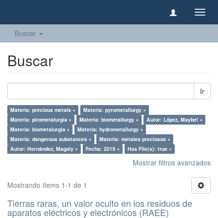
Camb
naveg
Buscar
Buscar
Ir
Materia: precious metals ×
Materia: pyrometallurgy ×
Materia: pirometalurgia ×
Materia: biometallurgy ×
Autor: López, Maybel ×
Materia: biometalurgia ×
Materia: hydrometallurgy ×
Materia: dangerous substances ×
Materia: metales preciosos ×
Autor: Hernández, Magaly ×
Fecha: 2019 ×
Has File(s): true ×
Mostrar filtros avanzados
Mostrando ítems 1-1 de 1
Tierras raras, un valor oculto en los residuos de
aparatos eléctricos y electrónicos (RAEE)