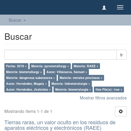
Camb
naveg
Buscar
Buscar
Ir
Fecha: 2019 ×
Materia: pyrometallurgy ×
Materia: RAEE ×
Materia: biometallurgy ×
Autor: Villanueva, Samuel ×
Materia: dangerous substances ×
Materia: metales preciosos ×
Autor: Hernández, Magaly ×
Materia: hidrometalurgia ×
Autor: Hernández, Jiraleiska ×
Materia: biometalurgia ×
Has File(s): true ×
Mostrar filtros avanzados
Mostrando ítems 1-1 de 1
Tierras raras, un valor oculto en los residuos de
aparatos eléctricos y electrónicos (RAEE)