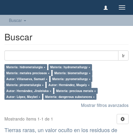
Camb
naveg
Buscar
Buscar
Ir
Materia: hidrometalurgia ×
Materia: hydrometallurgy ×
Materia: metales preciosos ×
Materia: biometallurgy ×
Autor: Villanueva, Samuel ×
Materia: pyrometallurgy ×
Materia: pirometalurgia ×
Autor: Hernández, Magaly ×
Autor: Hernández, Jiraleiska ×
Materia: precious metals ×
Autor: López, Maybel ×
Materia: dangerous substances ×
Mostrar filtros avanzados
Mostrando ítems 1-1 de 1
Tierras raras, un valor oculto en los residuos de