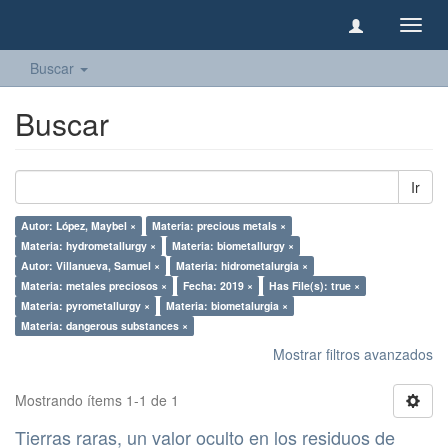
Camb
naveg
Buscar
Buscar
Ir
Autor: López, Maybel ×
Materia: precious metals ×
Materia: hydrometallurgy ×
Materia: biometallurgy ×
Autor: Villanueva, Samuel ×
Materia: hidrometalurgia ×
Materia: metales preciosos ×
Fecha: 2019 ×
Has File(s): true ×
Materia: pyrometallurgy ×
Materia: biometalurgia ×
Materia: dangerous substances ×
Mostrar filtros avanzados
Mostrando ítems 1-1 de 1
Tierras raras, un valor oculto en los residuos de