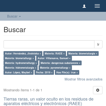
Camb
naveg
Buscar
Buscar
Ir
Autor: Hernández, Jiraleiska ×
Materia: RAEE ×
Materia: biometalurgia ×
Materia: biometallurgy ×
Autor: Villanueva, Samuel ×
Materia: hydrometallurgy ×
Materia: dangerous substances ×
Materia: hidrometalurgia ×
Materia: pyrometallurgy ×
Autor: López, Maybel ×
Fecha: 2019 ×
Has File(s): true ×
Mostrar filtros avanzados
Mostrando ítems 1-1 de 1
Tierras raras, un valor oculto en los residuos de
aparatos eléctricos y electrónicos (RAEE)