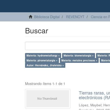
Biblioteca Digital
REVENCYT
Ciencia en 
Buscar
Materia: hydrometallurgy ×
Materia: biometalurgia ×
Materia: 
Materia: pirometalurgia ×
Materia: metales preciosos ×
Materi
Autor: Hernández, Jiraleiska ×
Mostrando ítems 1-1 de 1
Tierras raras, u
electrónicos (
López, Maybel
;
Hern