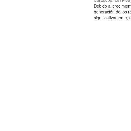
Carabobo
,
2019-08
Debido al crecimien
generación de los r
significativamente,