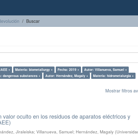
Revolución
Buscar
RAEE ×
Materia: biometallurgy ×
Fecha: 2019 ×
Autor: Villanueva, Samuel ×
a: dangerous substances ×
Autor: Hernández, Magaly ×
Materia: hidrometalurgia ×
Mostrar filtros 
n valor oculto en los residuos de aparatos eléctricos y
RAEE)
ández, Jiraleiska
;
Villanueva, Samuel
;
Hernández, Magaly
(
Universida