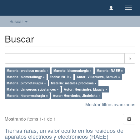
Camb
naveg
Buscar
Buscar
Ir
Materia: precious metals ×
Materia: biometalurgia ×
Materia: RAEE ×
Materia: biometallurgy ×
Fecha: 2019 ×
Autor: Villanueva, Samuel ×
Materia: pirometalurgia ×
Materia: metales preciosos ×
Materia: dangerous substances ×
Autor: Hernández, Magaly ×
Materia: hidrometalurgia ×
Autor: Hernández, Jiraleiska ×
Mostrar filtros avanzados
Mostrando ítems 1-1 de 1
Tierras raras, un valor oculto en los residuos de
aparatos eléctricos y electrónicos (RAEE)