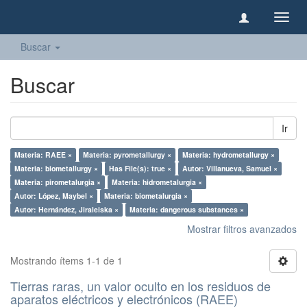
Camb
naveg
Buscar
Buscar
Ir
Materia: RAEE ×
Materia: pyrometallurgy ×
Materia: hydrometallurgy ×
Materia: biometallurgy ×
Has File(s): true ×
Autor: Villanueva, Samuel ×
Materia: pirometalurgia ×
Materia: hidrometalurgia ×
Autor: López, Maybel ×
Materia: biometalurgia ×
Autor: Hernández, Jiraleiska ×
Materia: dangerous substances ×
Mostrar filtros avanzados
Mostrando ítems 1-1 de 1
Tierras raras, un valor oculto en los residuos de
aparatos eléctricos y electrónicos (RAEE)