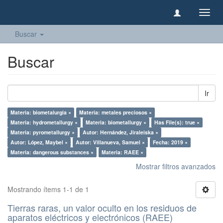
Camb
naveg
Buscar
Buscar
Ir
Materia: biometalurgia ×
Materia: metales preciosos ×
Materia: hydrometallurgy ×
Materia: biometallurgy ×
Has File(s): true ×
Materia: pyrometallurgy ×
Autor: Hernández, Jiraleiska ×
Autor: López, Maybel ×
Autor: Villanueva, Samuel ×
Fecha: 2019 ×
Materia: dangerous substances ×
Materia: RAEE ×
Mostrar filtros avanzados
Mostrando ítems 1-1 de 1
Tierras raras, un valor oculto en los residuos de
aparatos eléctricos y electrónicos (RAEE)