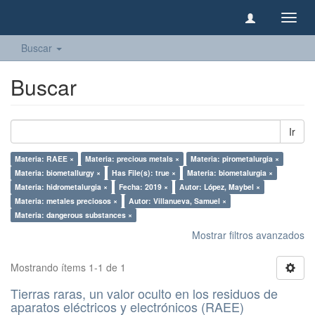
Camb
naveg
Buscar
Buscar
Ir
Materia: RAEE ×
Materia: precious metals ×
Materia: pirometalurgia ×
Materia: biometallurgy ×
Has File(s): true ×
Materia: biometalurgia ×
Materia: hidrometalurgia ×
Fecha: 2019 ×
Autor: López, Maybel ×
Materia: metales preciosos ×
Autor: Villanueva, Samuel ×
Materia: dangerous substances ×
Mostrar filtros avanzados
Mostrando ítems 1-1 de 1
Tierras raras, un valor oculto en los residuos de
aparatos eléctricos y electrónicos (RAEE)