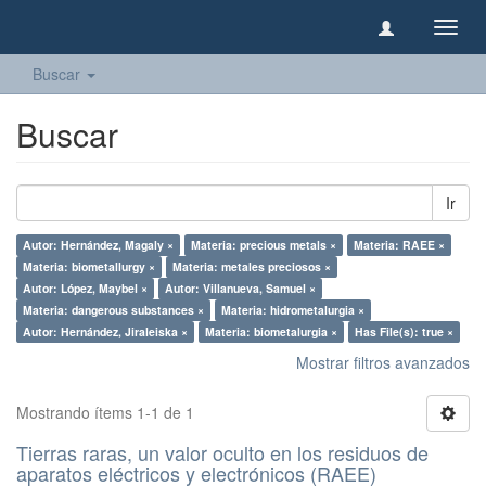
Camb
naveg
Buscar
Buscar
Ir
Autor: Hernández, Magaly ×
Materia: precious metals ×
Materia: RAEE ×
Materia: biometallurgy ×
Materia: metales preciosos ×
Autor: López, Maybel ×
Autor: Villanueva, Samuel ×
Materia: dangerous substances ×
Materia: hidrometalurgia ×
Autor: Hernández, Jiraleiska ×
Materia: biometalurgia ×
Has File(s): true ×
Mostrar filtros avanzados
Mostrando ítems 1-1 de 1
Tierras raras, un valor oculto en los residuos de
aparatos eléctricos y electrónicos (RAEE)