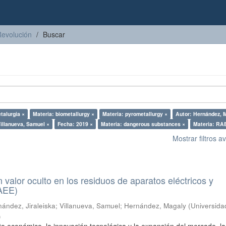
Revolución
Buscar
talurgia ×
Materia: biometallurgy ×
Materia: pyrometallurgy ×
Autor: Hernández, 
Villanueva, Samuel ×
Fecha: 2019 ×
Materia: dangerous substances ×
Materia: RA
Mostrar filtros 
n valor oculto en los residuos de aparatos eléctricos y
RAEE)
ández, Jiraleiska
;
Villanueva, Samuel
;
Hernández, Magaly
(
Universida
)