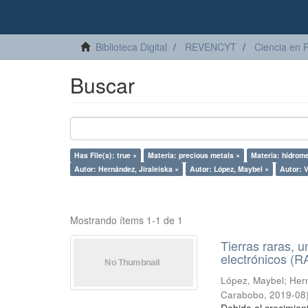
Biblioteca Digital
REVENCYT
Ciencia en 
Buscar
Has File(s): true ×
Materia: precious metals ×
Materia: hidrome
Autor: Hernández, Jiraleiska ×
Autor: López, Maybel ×
Autor: 
Mostrando ítems 1-1 de 1
Tierras raras, u
electrónicos (
López, Maybel
;
Hern
Carabobo
,
2019-08