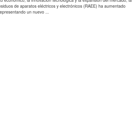
to económico, la innovación tecnológica y la expansión del mercado, la
esiduos de aparatos eléctricos y electrónicos (RAEE) ha aumentado
 representando un nuevo ...