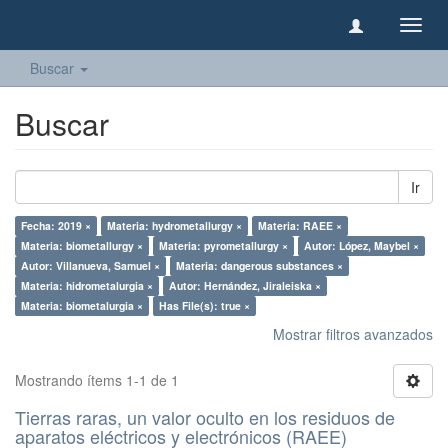
Camb
naveg
Buscar
Buscar
Ir
Fecha: 2019 ×
Materia: hydrometallurgy ×
Materia: RAEE ×
Materia: biometallurgy ×
Materia: pyrometallurgy ×
Autor: López, Maybel ×
Autor: Villanueva, Samuel ×
Materia: dangerous substances ×
Materia: hidrometalurgia ×
Autor: Hernández, Jiraleiska ×
Materia: biometalurgia ×
Has File(s): true ×
Mostrar filtros avanzados
Mostrando ítems 1-1 de 1
Tierras raras, un valor oculto en los residuos de
aparatos eléctricos y electrónicos (RAEE)