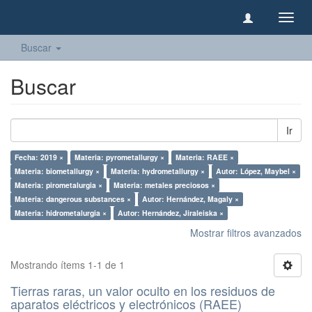
Camb
naveg
Buscar
Buscar
Ir
Fecha: 2019 ×
Materia: pyrometallurgy ×
Materia: RAEE ×
Materia: biometallurgy ×
Materia: hydrometallurgy ×
Autor: López, Maybel ×
Materia: pirometalurgia ×
Materia: metales preciosos ×
Materia: dangerous substances ×
Autor: Hernández, Magaly ×
Materia: hidrometalurgia ×
Autor: Hernández, Jiraleiska ×
Mostrar filtros avanzados
Mostrando ítems 1-1 de 1
Tierras raras, un valor oculto en los residuos de
aparatos eléctricos y electrónicos (RAEE)