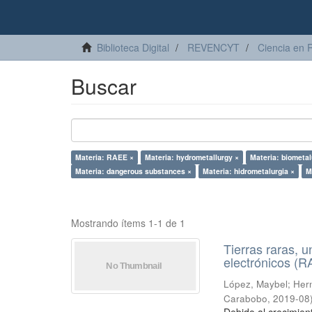
Biblioteca Digital
REVENCYT
Ciencia en 
Buscar
Materia: RAEE ×
Materia: hydrometallurgy ×
Materia: biometal
Materia: dangerous substances ×
Materia: hidrometalurgia ×
M
Mostrando ítems 1-1 de 1
Tierras raras, u
electrónicos (
López, Maybel
;
Hern
Carabobo
,
2019-08