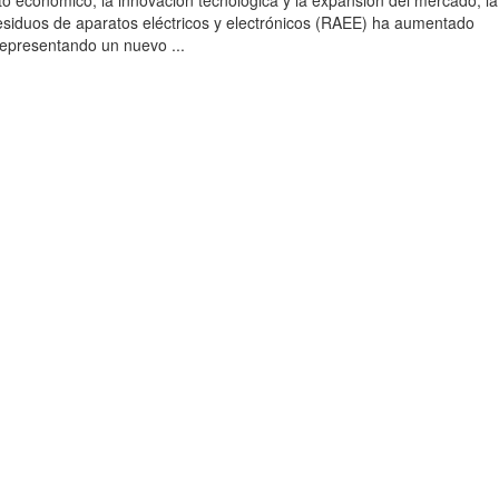
to económico, la innovación tecnológica y la expansión del mercado, la
esiduos de aparatos eléctricos y electrónicos (RAEE) ha aumentado
 representando un nuevo ...