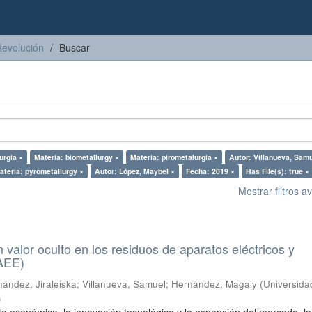
Revolución
Buscar
urgia ×
Materia: biometallurgy ×
Materia: pirometalurgia ×
Autor: Villanueva, Samu
ateria: pyrometallurgy ×
Autor: López, Maybel ×
Fecha: 2019 ×
Has File(s): true ×
Mostrar filtros 
n valor oculto en los residuos de aparatos eléctricos y
RAEE)
ández, Jiraleiska
;
Villanueva, Samuel
;
Hernández, Magaly
(
Universida
)