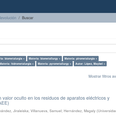
Revolución
Buscar
ia: biometalurgia ×
Materia: biometallurgy ×
Materia: pirometalurgia ×
Materia: hidrometalurgia ×
Materia: pyrometallurgy ×
Autor: López, Maybel ×
Mostrar filtros 
n valor oculto en los residuos de aparatos eléctricos y
RAEE)
ández, Jiraleiska
;
Villanueva, Samuel
;
Hernández, Magaly
(
Universida