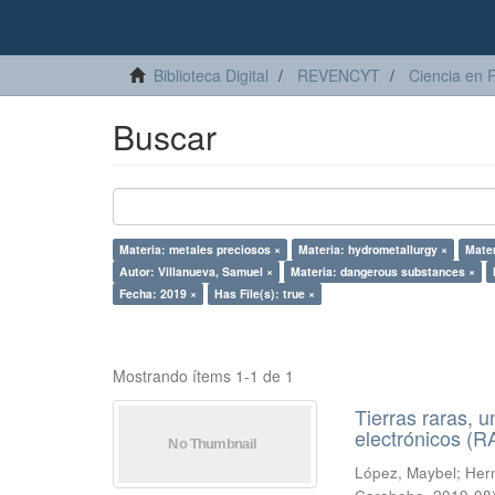
Biblioteca Digital
REVENCYT
Ciencia en 
Buscar
Materia: metales preciosos ×
Materia: hydrometallurgy ×
Mater
Autor: Villanueva, Samuel ×
Materia: dangerous substances ×
Fecha: 2019 ×
Has File(s): true ×
Mostrando ítems 1-1 de 1
Tierras raras, u
electrónicos (
López, Maybel
;
Hern