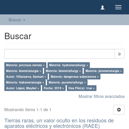
Camb
naveg
Buscar
Buscar
Ir
Materia: precious metals ×
Materia: hydrometallurgy ×
Materia: biometalurgia ×
Materia: biometallurgy ×
Materia: pirometalurgia ×
Autor: Villanueva, Samuel ×
Materia: dangerous substances ×
Materia: hidrometalurgia ×
Materia: pyrometallurgy ×
Autor: López, Maybel ×
Fecha: 2019 ×
Has File(s): true ×
Mostrar filtros avanzados
Mostrando ítems 1-1 de 1
Tierras raras, un valor oculto en los residuos de
aparatos eléctricos y electrónicos (RAEE)